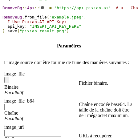
RemoveBg
::
Api
::
URL 
=
"https://api.pixian.ai"
# <-- Cha
RemoveBg
.
from_file
(
"example.jpeg"
,
# Use Pixian.AI API Key:
  api_key
:
"INSERT_API_KEY_HERE"
).
save
(
"pixian_result.png"
)
Paramètres
L'image source doit être fournie de l'une des manières suivantes :
image_file
Fichier binaire.
Binaire
Facultatif
image_file_b64
Chaîne encodée base64. La
taille de la chaîne doit être
Chaîne
de 1mégaoctet maximum.
Facultatif
image_url
URL à récupérer.