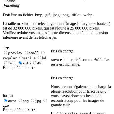
Chaîne
Facultatif
Doit être un fichier .bmp, .gif, .jpeg, .png, .tiff ou .webp.
La taille maximale de téléchargement d'image (= largeur × hauteur)
est de 32 000 000 pixels, qui est réduite à 25 000 000 pixels.
Veuillez réduire vos images à cette dimension ou à une dimension
inférieure avant de les télécharger.
size
Pris en charge.
preview
small
regular
medium
hd
est interprété comme
. Le
auto
full
full
auto
4k
reste est inchangé.
Énum, défaut :
auto
Pris en charge.
Nous prenons également en charge la
pleine résolution pour la sortie
;
png
format
vous n'avez donc pas besoin de
recourir à
pour les images de
zip
auto
png
jpg
grande taille.
zip
Énum, défaut :
auto
Le fichier
dans notre
color.jpeg