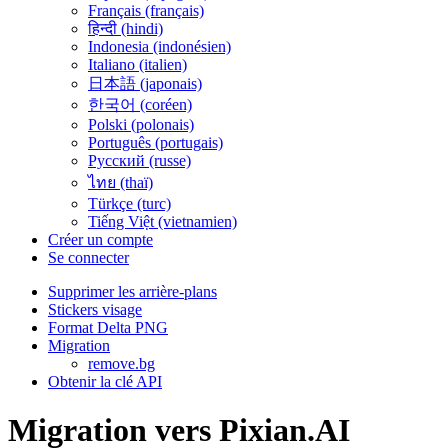
Français (français)
हिन्दी (hindi)
Indonesia (indonésien)
Italiano (italien)
日本語 (japonais)
한국어 (coréen)
Polski (polonais)
Português (portugais)
Русский (russe)
ไทย (thaï)
Türkçe (turc)
Tiếng Việt (vietnamien)
Créer un compte
Se connecter
Supprimer les arrière-plans
Stickers visage
Format Delta PNG
Migration
remove.bg
Obtenir la clé API
Migration vers Pixian.AI